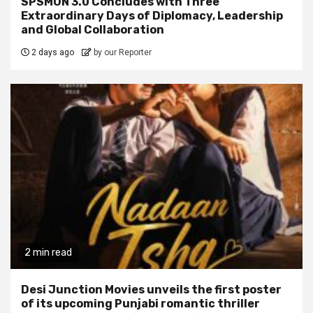
SPSMUN 3.0 Concludes with Three
Extraordinary Days of Diplomacy, Leadership
and Global Collaboration
2 days ago
by our Reporter
2 min read
Desi Junction Movies unveils the first poster
of its upcoming Punjabi romantic thriller