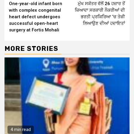
One-year-old infant born
ਮੁੱਖ ਸਕੱਤਰ ਵੱਲੋਂ 26 ਹਜ਼ਾਰ ਤੋਂ
Reading
with complex congenital
ਜ਼ਿਆਦਾ ਸਰਕਾਰੀ ਨੌਕਰੀਆਂ ਦੀ
heart defect undergoes
ਭਰਤੀ ਪ੍ਰਕਿਰਿਆ ‘ਚ ਤੇਜ਼ੀ
successful open-heart
ਲਿਆਉਣ ਦੀਆਂ ਹਦਾਇਤਾਂ
surgery at Fortis Mohali
MORE STORIES
4 min read