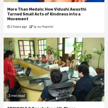
More Than Medals: How Vidushi Awasthi
Turned Small Acts of Kindness into a
Movement
2 hours ago
by our Reporter
3 min read