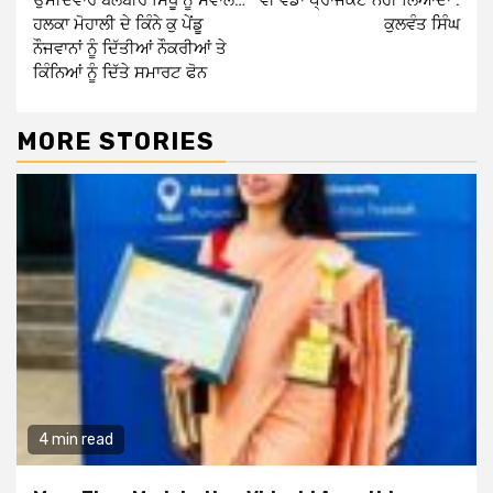
ਹਲਕਾ ਮੋਹਾਲੀ ਦੇ ਕਿੰਨੇ ਕੁ ਪੇਂਡੂ
ਕੁਲਵੰਤ ਸਿੰਘ
ਨੌਜਵਾਨਾਂ ਨੂੰ ਦਿੱਤੀਆਂ ਨੌਕਰੀਆਂ ਤੇ
ਕਿੰਨਿਆਂ ਨੂੰ ਦਿੱਤੇ ਸਮਾਰਟ ਫੋਨ
MORE STORIES
4 min read