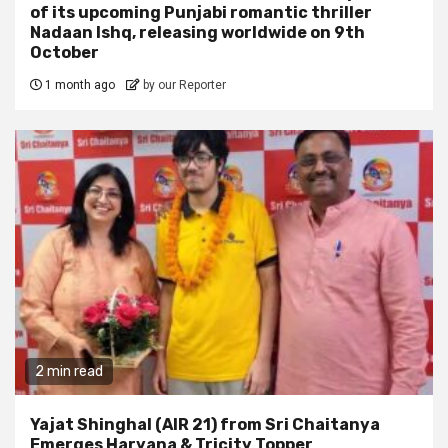
of its upcoming Punjabi romantic thriller
Nadaan Ishq, releasing worldwide on 9th
October
1 month ago
by our Reporter
2 min read
Yajat Shinghal (AIR 21) from Sri Chaitanya
Emerges Haryana & Tricity Topper