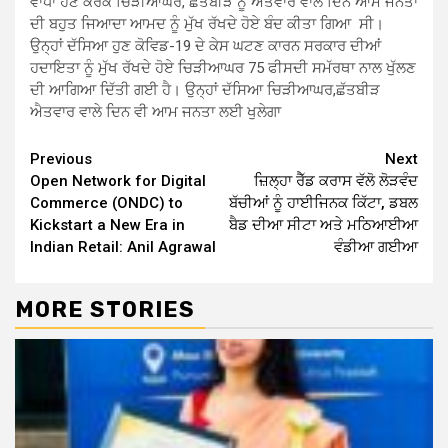
ਵਾਧਾ ਹੋਣ ਕਰਕੇ ਚਿੜੀਆਘਰ, ਛੱਤਬੀੜ ਨੂੰ ਐਤਵਾਰ ਵਾਲੇ ਦਿਨ ਆਮ ਜਨਤਾ
ਦੀ ਬਹੁਤ ਜਿਆਦਾ ਆਮਦ ਨੂੰ ਮੁੱਖ ਰੱਖਦੇ ਹੋਏ ਬੰਦ ਕੀਤਾ ਗਿਆ ਸੀ।
ਉਨ੍ਹਾਂ ਦੱਸਿਆ ਹੁਣ ਕੋਵਿਡ-19 ਦੇ ਕੇਸ ਘਟਣ ਕਾਰਨ ਸਰਕਾਰ ਦੀਆਂ
ਹਦਾਇਤਾ ਨੂੰ ਮੁੱਖ ਰੱਖਦੇ ਹੋਏ ਚਿੜੀਆਘਰ 75 ਫੀਸਦੀ ਸਮੱਰਥਾ ਨਾਲ ਖੁੱਲਣ
ਦੀ ਆਗਿਆ ਦਿੱਤੀ ਗਈ ਹੈ। ਉਨ੍ਹਾਂ ਦੱਸਿਆ ਚਿੜੀਆਘਰ,ਛੱਤਬੀੜ
ਐਤਵਾਰ ਵਾਲੇ ਦਿਨ ਵੀ ਆਮ ਜਨਤਾ ਲਈ ਖੁਲੇਗਾ
Continue
Previous
Next
Open Network for Digital
ਜ਼ਿਲ੍ਹਾ ਰੈੱਡ ਕਰਾਸ ਵੱਲੋ ਲੋੜਵੰਦ
Reading
Commerce (ONDC) to
ਬੱਚੀਆਂ ਨੂੰ ਹਾਈਜਿਨਕ ਕਿੱਟਾ, ਡਬਲ
Kickstart a New Era in
ਬੈਡ ਦੀਆ ਸੀਟਾ ਅਤੇ ਮਠਿਆਈਆ
Indian Retail: Anil Agrawal
ਵੰਡੀਆ ਗਈਆ
MORE STORIES