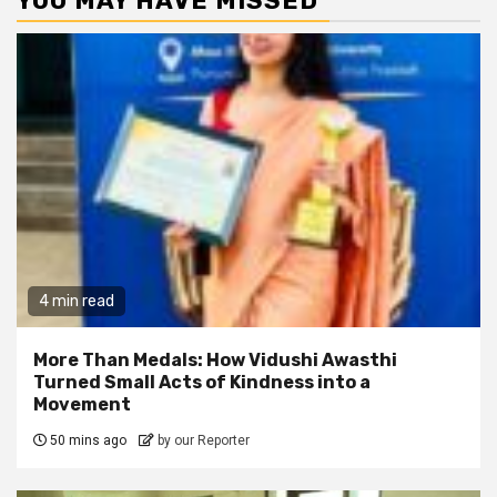
YOU MAY HAVE MISSED
4 min read
More Than Medals: How Vidushi Awasthi
Turned Small Acts of Kindness into a
Movement
50 mins ago
by our Reporter