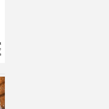
t
c
s