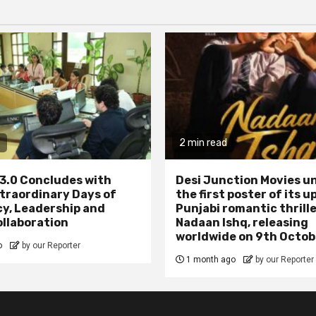
2 min read
3.0 Concludes with
Desi Junction Movies un
traordinary Days of
the first poster of its 
y, Leadership and
Punjabi romantic thrill
ollaboration
Nadaan Ishq, releasing
worldwide on 9th Octob
o
by our Reporter
1 month ago
by our Reporter