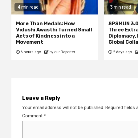
4 min read
3 min read
More Than Medals: How
SPSMUN 3.0
Vidushi Awasthi Turned Small
Three Extr
Acts of Kindness into a
Diplomacy,
Movement
Global Coll
6 hours ago
by our Reporter
2 days ago
Leave a Reply
Your email address will not be published.
Required fields
Comment
*