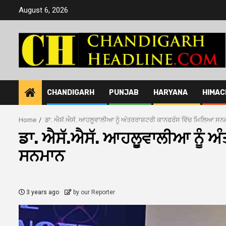
Skip
August 6, 2026
to
content
CHANDIGARH
PUNJAB
HARYANA
HIMAC
Home
ਡਾ. ਐਸੱ.ਐਸੱ. ਆਹਲੂਵਾਲੀਆ ਨੂੰ ਅੰਤਰਰਾਸ਼ਟਰੀ ਕਾਨਫਰੰਸ ਵਿੱਚ ਮਿਲਿਆ ਸਨ
ਡਾ. ਐਸੱ.ਐਸੱ. ਆਹਲੂਵਾਲੀਆ ਨੂੰ 
ਸਨਮਾਨ
3 years ago
by our Reporter