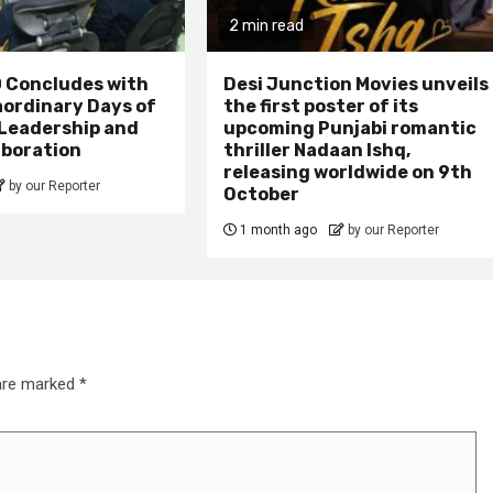
2 min read
 Concludes with
Desi Junction Movies unveils
aordinary Days of
the first poster of its
 Leadership and
upcoming Punjabi romantic
aboration
thriller Nadaan Ishq,
releasing worldwide on 9th
by our Reporter
October
1 month ago
by our Reporter
 are marked
*