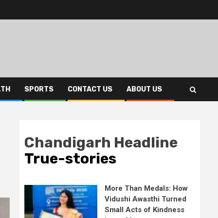
LTH
SPORTS
CONTACT US
ABOUT US
Chandigarh Headline
True-stories
More Than Medals: How
Vidushi Awasthi Turned
Small Acts of Kindness