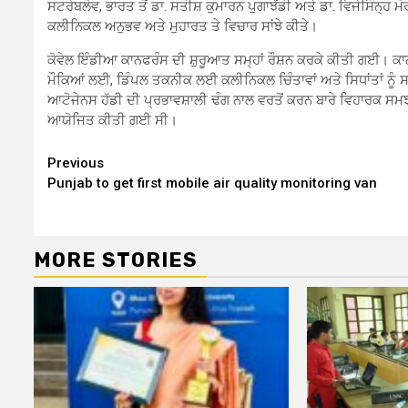
ਸਟਰੇਬਲੋਵ, ਭਾਰਤ ਤੋਂ ਡਾ. ਸਤੀਸ਼ ਕੁਮਾਰਨ ਪੁਗਾਝੇਂਡੀ ਅਤੇ ਡਾ. ਵਿਜੇਸਿੰਨ੍ਹ
ਕਲੀਨਿਕਲ ਅਨੁਭਵ ਅਤੇ ਮੁਹਾਰਤ ਤੇ ਵਿਚਾਰ ਸਾਂਝੇ ਕੀਤੇ।
ਕੋਵੇਲ ਇੰਡੀਆ ਕਾਨਫਰੰਸ ਦੀ ਸ਼ੁਰੂਆਤ ਸਮ੍ਹਾਂ ਰੌਸ਼ਨ ਕਰਕੇ ਕੀਤੀ ਗਈ। ਕਾਨ
ਮੌਕਿਆਂ ਲਈ, ਡਿੰਪਲ ਤਕਨੀਕ ਲਈ ਕਲੀਨਿਕਲ ਚਿੰਤਾਵਾਂ ਅਤੇ ਸਿਧਾਂਤਾਂ ਨੂੰ
ਆਟੋਜੇਨਸ ਹੱਡੀ ਦੀ ਪ੍ਰਭਾਵਸ਼ਾਲੀ ਢੰਗ ਨਾਲ ਵਰਤੋਂ ਕਰਨ ਬਾਰੇ ਵਿਹਾਰਕ 
ਆਯੋਜਿਤ ਕੀਤੀ ਗਈ ਸੀ।
Continue
Previous
Punjab to get first mobile air quality monitoring van
Reading
MORE STORIES