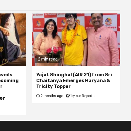
2 min read
veils
Yajat Shinghal (AIR 21) from Sri
upcoming
Chaitanya Emerges Haryana &
er
Tricity Topper
2 months ago
by our Reporter
er