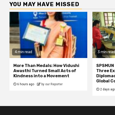
YOU MAY HAVE MISSED
4 min read
3 min read
More Than Medals: How Vidushi
SPSMUN 
Awasthi Turned Small Acts of
Three Ex
Kindness into a Movement
Diplomac
Global C
6 hours ago
by our Reporter
2 days ag