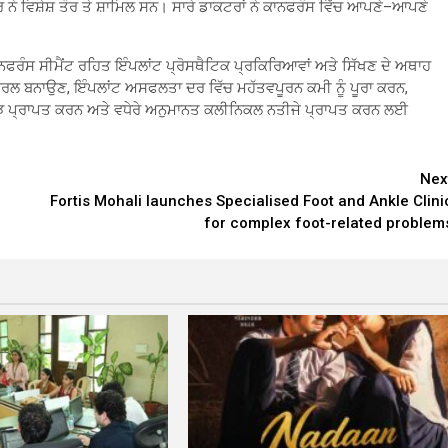
 ਮੋਰ ਨੇ ਵਿਸ਼ੇਸ਼ ਤੌਰ ਤੇ ਸ਼ਾਮਿਲ ਸਨ। ਸਾਰੇ ਡਾਕਟਰਾਂ ਨੇ ਕਾਨਫਰੰਸ ਵਿੱਚ ਆਪਣੇ–ਆਪਣੇ
ਫਰੰਸ ਸੀਮੈਂਟ ਰਹਿਤ ਇੰਪਲਾਂਟ ਪ੍ਰੋਸਥੈਟਿਕ ਪ੍ਰਕਿਰਿਆਵਾਂ ਅਤੇ ਸਿੱਖਣ ਦੇ ਅਥਾਹ
 ਸਰਲ ਬਨਾਉਣ, ਇੰਪਲਾਂਟ ਅਸਫਲਤਾ ਦਰ ਵਿੱਚ ਮਹੱਤਵਪੂਰਨ ਕਮੀ ਨੂੰ ਪੂਰਾ ਕਰਨ,
ਸਮਝ ਪ੍ਰਾਪਤ ਕਰਨ ਅਤੇ ਵਧੇਰੇ ਅਨੁਮਾਨਤ ਕਲੀਨਿਕਲ ਨਤੀਜੇ ਪ੍ਰਾਪਤ ਕਰਨ ਲਈ
Nex
Fortis Mohali launches Specialised Foot and Ankle Clini
for complex foot-related problem