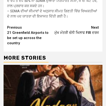
ਦੇ ਵੱਧ ਤੋਂ ਵੱਧ 50% ਜਾਂ SDMA ਦੁਆਰਾ ਨਿਰਧਾਰਤ ਸੀਮਾ, ਜੋ ਵੀ ਘੱਟ ਹੋਵੇ,
ਨਾਲ ਪ੍ਰਚਾਰ ਕਰ ਸਕਦੇ ਹਨ।
– SDMA ਦੀਆਂ ਸੀਮਾਵਾਂ ਦੇ ਅਨੁਸਾਰ ਸੀਮਤ ਗਿਣਤੀ ਵਿੱਚ ਵਿਅਕਤੀਆਂ
ਦੇ ਨਾਲ ਪਦ ਯਾਤਰਾ ਦੀ ਇਜਾਜਤ ਦਿੱਤੀ ਗਈ ਹੈ।
Continue
Previous
Next
21 Greenfield Airports to
ਮੁੱਖ ਮੰਤਰੀ ਚੰਨੀ ਖਿਲਾਫ FIR ਦਰਜ
Reading
be set up across the
country
MORE STORIES