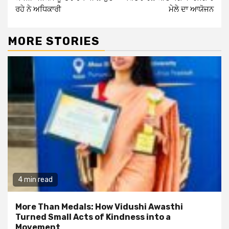
ਰਹੇ ਨੇ ਅਧਿਕਾਰੀ
ਮੇਲੇ ਦਾ ਆਯੋਜਨ
MORE STORIES
4 min read
More Than Medals: How Vidushi Awasthi
Turned Small Acts of Kindness into a
Movement