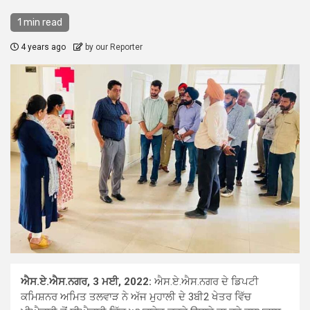
1 min read
4 years ago
by our Reporter
ਐਸ.ਏ.ਐਸ.ਨਗਰ, 3 ਮਈ, 2022:
ਐਸ.ਏ.ਐਸ.ਨਗਰ ਦੇ ਡਿਪਟੀ
ਕਮਿਸ਼ਨਰ ਅਮਿਤ ਤਲਵਾੜ ਨੇ ਅੱਜ ਮੁਹਾਲੀ ਦੇ 3ਬੀ2 ਖੇਤਰ ਵਿੱਚ