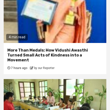
4 min read
More Than Medals: How Vidushi Awasthi
Turned Small Acts of Kindness into a
Movement
7 hours ago
by our Reporter