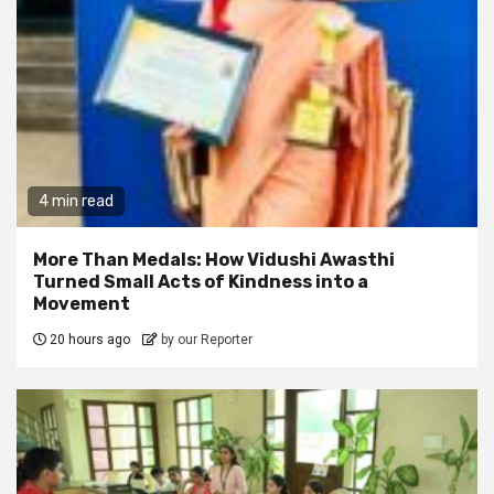
4 min read
More Than Medals: How Vidushi Awasthi
Turned Small Acts of Kindness into a
Movement
20 hours ago
by our Reporter