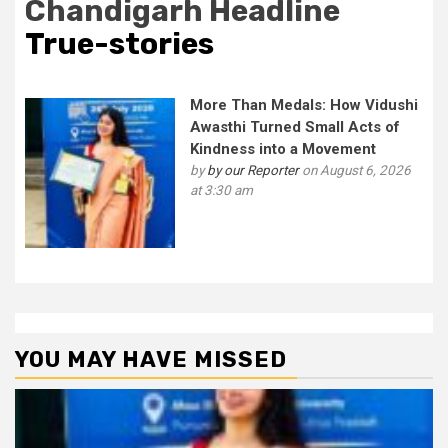
Chandigarh Headline
True-stories
More Than Medals: How Vidushi
Awasthi Turned Small Acts of
Kindness into a Movement
by
by our Reporter
on August 6, 2026
at 3:30 am
YOU MAY HAVE MISSED