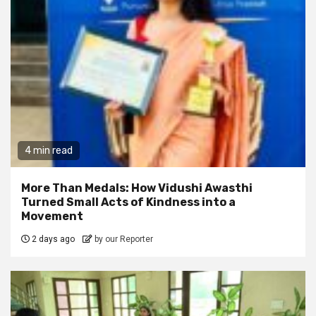
4 min read
More Than Medals: How Vidushi Awasthi
Turned Small Acts of Kindness into a
Movement
2 days ago
by our Reporter