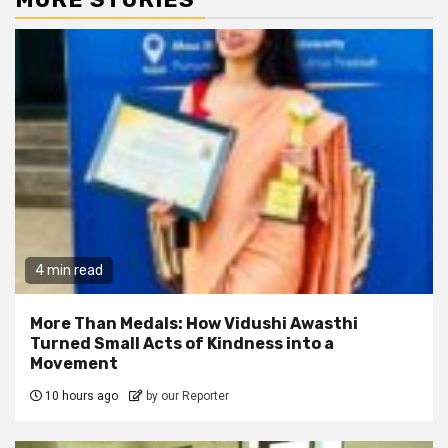
4 min read
More Than Medals: How Vidushi Awasthi
Turned Small Acts of Kindness into a
Movement
10 hours ago
by our Reporter