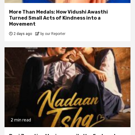
More Than Medals: How Vidushi Awasthi
Turned Small Acts of Kindness into a
Movement
2 days ago
by our Reporter
2 min read