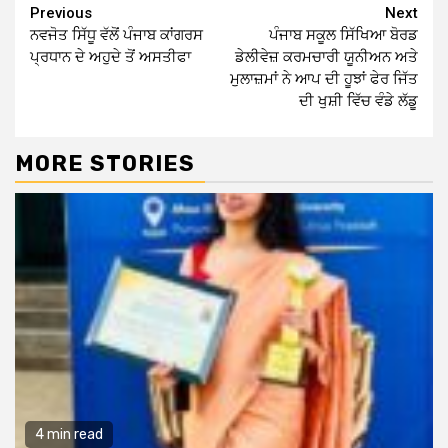
Continue
Previous
Next
ਨਵਜੋਤ ਸਿੱਧੂ ਵੱਲੋਂ ਪੰਜਾਬ ਕਾਂਗਰਸ
ਪੰਜਾਬ ਸਕੂਲ ਸਿੱਖਿਆ ਬੋਰਡ
Reading
ਪ੍ਰਧਾਨ ਦੇ ਅਹੁਦੇ ਤੋਂ ਅਸਤੀਫਾ
ਡੇਲੀਵੇਜ਼ ਕਰਮਚਾਰੀ ਯੂਨੀਅਨ ਅਤੇ
ਮੁਲਾਜ਼ਮਾਂ ਨੇ ਆਪ ਦੀ ਹੂਝਾਂ ਫੇਰ ਜਿੱਤ
ਦੀ ਖੁਸ਼ੀ ਵਿੱਚ ਵੰਡੇ ਲੱਡੂ
MORE STORIES
4 min read