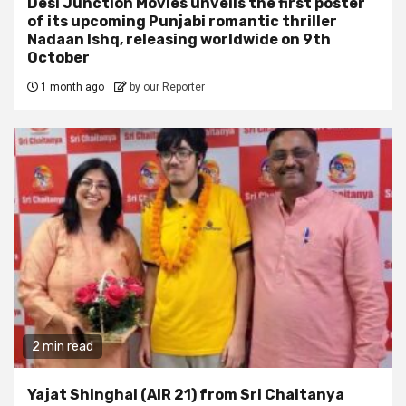
Desi Junction Movies unveils the first poster
of its upcoming Punjabi romantic thriller
Nadaan Ishq, releasing worldwide on 9th
October
1 month ago
by our Reporter
2 min read
Yajat Shinghal (AIR 21) from Sri Chaitanya