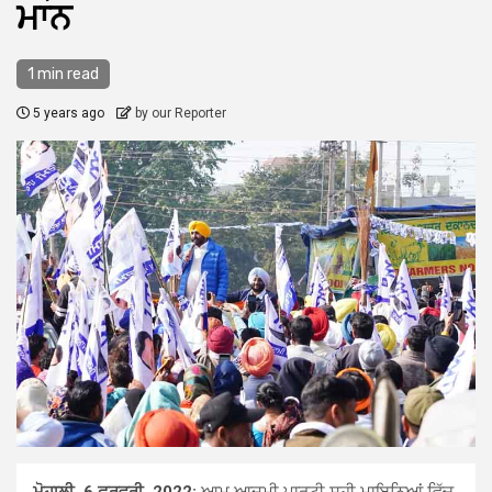
ਮਾਨ
1 min read
5 years ago
by our Reporter
ਮੋਹਾਲੀ, 6 ਫਰਵਰੀ, 2022:
ਆਮ ਆਦਮੀ ਪਾਰਟੀ ਸਹੀ ਮਾਇਨਿਆਂ ਵਿੱਚ