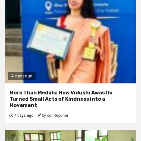
4 min read
More Than Medals: How Vidushi Awasthi
Turned Small Acts of Kindness into a
Movement
4 days ago
by our Reporter