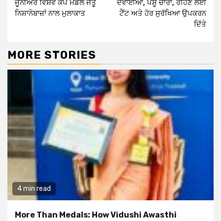
ਜੂਨੀਅਰ ਵਿਸ਼ਵ ਕੱਪ ਮੈਡਲ ਜੇਤੂ
ਦਵਾਈਆਂ, ਪਸ਼ੂ ਚਾਰਾ, ਰਹਿਣ ਲਈ
ਨਿਸ਼ਾਨੇਬਾਜ਼ਾਂ ਨਾਲ ਮੁਲਾਕਾਤ
ਟੈਂਟ ਅਤੇ ਹੋਰ ਸੁਰੱਖਿਆ ਉਪਕਰਨ
ਦਿੱਤੇ
MORE STORIES
4 min read
More Than Medals: How Vidushi Awasthi