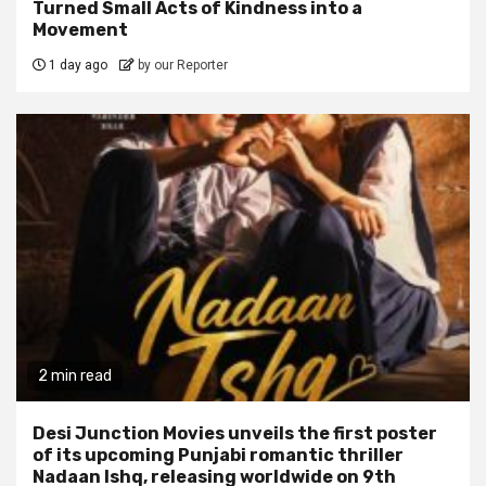
Turned Small Acts of Kindness into a
Movement
1 day ago
by our Reporter
2 min read
Desi Junction Movies unveils the first poster
of its upcoming Punjabi romantic thriller
Nadaan Ishq, releasing worldwide on 9th