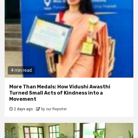
4 min read
More Than Medals: How Vidushi Awasthi
Turned Small Acts of Kindness into a
Movement
2 days ago
by our Reporter