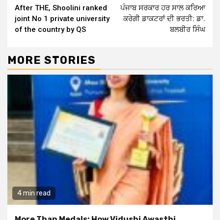
After THE, Shoolini ranked
ਪੰਜਾਬ ਸਰਕਾਰ ਹਰ ਸਾਲ ਕਰਿਆ
Reading
joint No 1 private university
ਕਰੇਗੀ ਡਾਕਟਰਾਂ ਦੀ ਭਰਤੀ: ਡਾ.
of the country by QS
ਬਲਬੀਰ ਸਿੰਘ
MORE STORIES
4 min read
More Than Medals: How Vidushi Awasthi