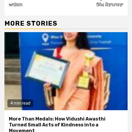
ਆਯੋਜਨ
ਸਿੰਘ ਜੌੜਾਮਾਜਰਾ
MORE STORIES
4 min read
More Than Medals: How Vidushi Awasthi
Turned Small Acts of Kindness into a
Movement