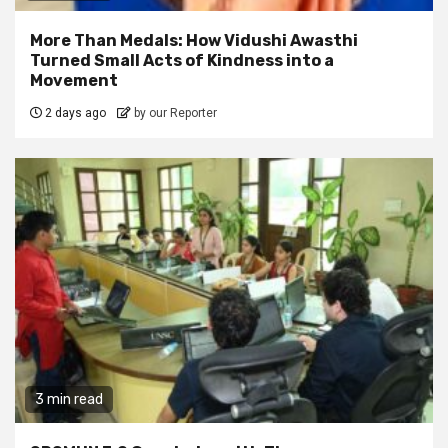
More Than Medals: How Vidushi Awasthi
Turned Small Acts of Kindness into a
Movement
2 days ago
by our Reporter
3 min read