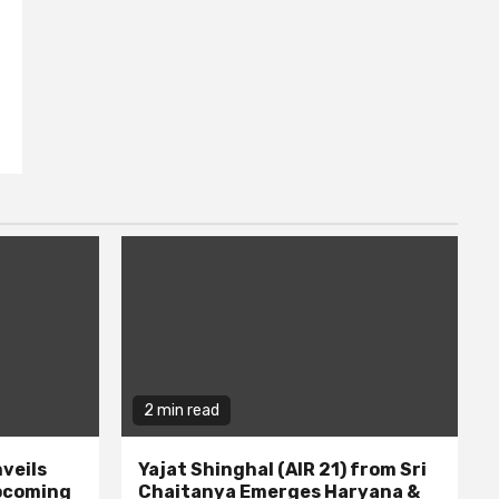
2 min read
veils
Yajat Shinghal (AIR 21) from Sri
upcoming
Chaitanya Emerges Haryana &