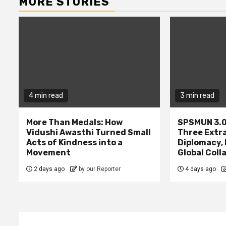
MORE STORIES
4 min read
3 min read
More Than Medals: How
SPSMUN 3.0
Vidushi Awasthi Turned Small
Three Extr
Acts of Kindness into a
Diplomacy,
Movement
Global Coll
2 days ago
by our Reporter
4 days ago