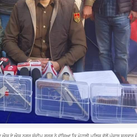
 ਐਸ.ਏ.ਐਸ ਨਗਰ ਸੰਦੀਪ ਗਰਗ ਨੇ ਦੱਸਿਆ ਕਿ ਮੋਹਾਲੀ ਪੁਲਿਸ ਵੱਲੋਂ ਪੰਜਾਬ ਸਰਕਾਰ ਦ