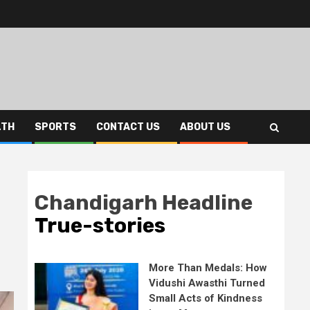
LTH
SPORTS
CONTACT US
ABOUT US
Chandigarh Headline
True-stories
More Than Medals: How
Vidushi Awasthi Turned
Small Acts of Kindness