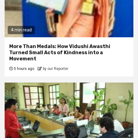
4 min read
More Than Medals: How Vidushi Awasthi
Turned Small Acts of Kindness into a
Movement
5 hours ago
by our Reporter