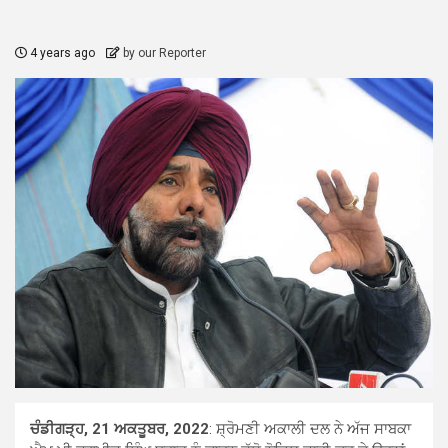
4 years ago
by our Reporter
ਚੰਡੀਗੜ੍ਹ, 21 ਅਕਤੂਬਰ, 2022
: ਸ਼੍ਰੋਮਣੀ ਅਕਾਲੀ ਦਲ ਨੇ ਅੱਜ ਸਾਬਕਾ