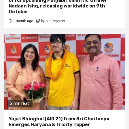
of its upcoming Punjabi romantic thriller
Nadaan Ishq, releasing worldwide on 9th
October
1 month ago
by our Reporter
2 min read
Yajat Shinghal (AIR 21) from Sri Chaitanya
Emerges Haryana & Tricity Topper