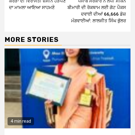
ਕਰੋੜਾਂ ਦੀ ਵਿਰਾਸਤੀ ਜ਼ਮੀਨ ਹੜੱਪਣ
ਪੰਜਾਬ ਸਰਕਾਰ ਨੇ ਲੰਪੀ ਸਕਿਨ
Reading
ਦਾ ਮਾਮਲਾ ਆਇਆ ਸਾਹਮਣੇ
ਬੀਮਾਰੀ ਦੀ ਰੋਕਥਾਮ ਲਈ ਗੋਟ ਪੌਕਸ
ਦਵਾਈ ਦੀਆਂ 66,666 ਡੋਜ਼
ਮੰਗਵਾਈਆਂ: ਲਾਲਜੀਤ ਸਿੰਘ ਭੁੱਲਰ
MORE STORIES
4 min read