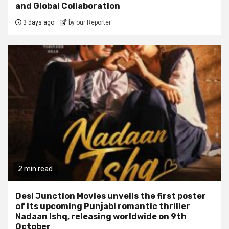
and Global Collaboration
3 days ago
by our Reporter
2 min read
Desi Junction Movies unveils the first poster
of its upcoming Punjabi romantic thriller
Nadaan Ishq, releasing worldwide on 9th
October