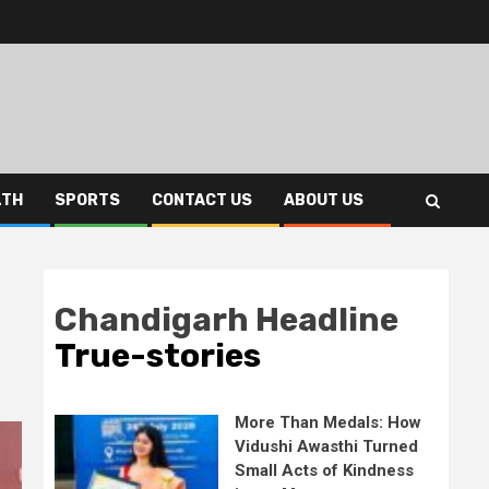
LTH
SPORTS
CONTACT US
ABOUT US
Chandigarh Headline
True-stories
More Than Medals: How
Vidushi Awasthi Turned
Small Acts of Kindness