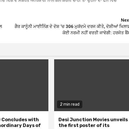
ਈਓ ਵਿੰਗ ਦੇ ਸਬੰਧਤ ਅਧਿਕਾਰੀ ਨਾਲ ਗੱਲ ਕਰਨੀ ਚਾਹੀ ਤਾਂ ਉਹਨਾਂ ਦਾ ਫੋਨ ਵਿਚ
Nex
ਾਲ
ਗੈਰ ਕਾਨੂੰਨੀ ਮਾਈਨਿੰਗ ਦੇ ਦੋਸ਼ ‘ਚ 306 ਮੁਕੱਦਮੇ ਦਰਜ ਕੀਤੇ, ਦੋਸ਼ੀਆਂ ਖਿਲਾ
ਕੋਈ ਨਰਮੀ ਨਹੀਂ ਵਰਤੀ ਜਾਵੇਗੀ: ਹਰਜੋਤ ਬੈਂ
2 min read
 Concludes with
Desi Junction Movies unveils
aordinary Days of
the first poster of its