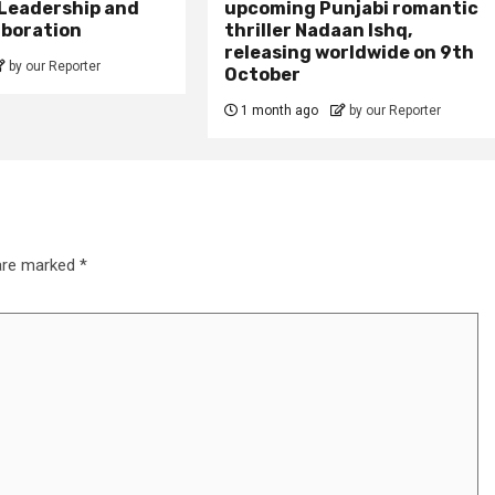
 Leadership and
upcoming Punjabi romantic
aboration
thriller Nadaan Ishq,
releasing worldwide on 9th
by our Reporter
October
1 month ago
by our Reporter
 are marked
*