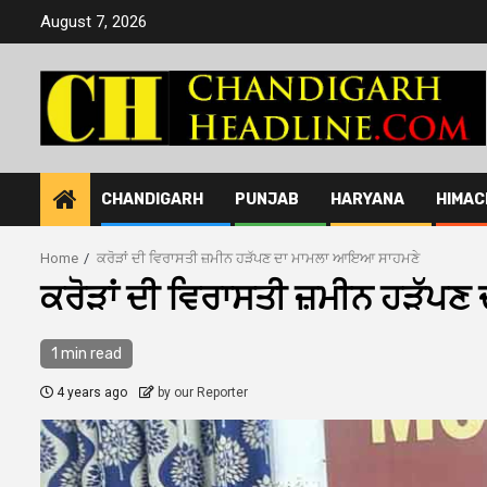
Skip
August 7, 2026
to
content
CHANDIGARH
PUNJAB
HARYANA
HIMAC
Home
ਕਰੋੜਾਂ ਦੀ ਵਿਰਾਸਤੀ ਜ਼ਮੀਨ ਹੜੱਪਣ ਦਾ ਮਾਮਲਾ ਆਇਆ ਸਾਹਮਣੇ
ਕਰੋੜਾਂ ਦੀ ਵਿਰਾਸਤੀ ਜ਼ਮੀਨ ਹੜੱਪ
1 min read
4 years ago
by our Reporter