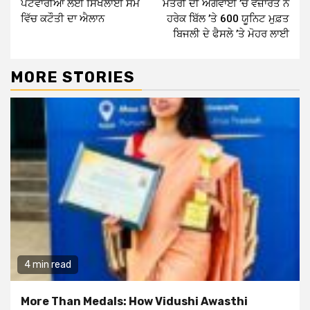
ਪਟਵਾਰੀਆਂ ਲਈ ਸਿਖਲਾਈ ਸਮੇਂ
ਮੰਤਰੀ ਦੀ ਅਗਵਾਈ ’ਚ ਵਜ਼ਾਰਤ ਨੇ
ਵਿੱਚ ਕਟੌਤੀ ਦਾ ਐਲਾਨ
ਹਰੇਕ ਬਿੱਲ ’ਤੇ 600 ਯੂਨਿਟ ਮੁਫ਼ਤ
ਬਿਜਲੀ ਦੇ ਫੈਸਲੇ ’ਤੇ ਮੋਹਰ ਲਾਈ
MORE STORIES
4 min read
More Than Medals: How Vidushi Awasthi