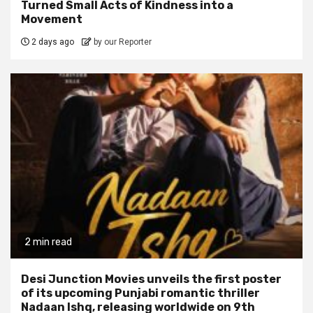
Turned Small Acts of Kindness into a
Movement
2 days ago
by our Reporter
2 min read
Desi Junction Movies unveils the first poster
of its upcoming Punjabi romantic thriller
Nadaan Ishq, releasing worldwide on 9th