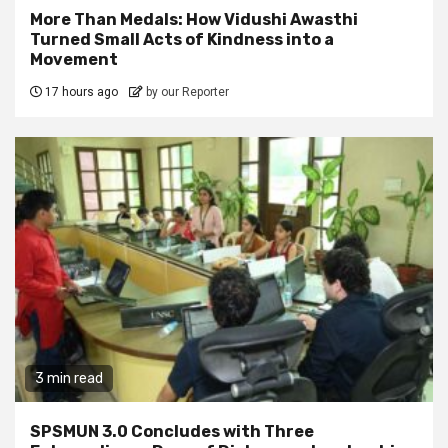
More Than Medals: How Vidushi Awasthi
Turned Small Acts of Kindness into a
Movement
17 hours ago
by our Reporter
3 min read
SPSMUN 3.0 Concludes with Three