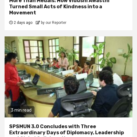
More Than Medals: How Vidushi Awasthi
Turned Small Acts of Kindness into a
Movement
2 days ago
by our Reporter
3 min read
SPSMUN 3.0 Concludes with Three
Extraordinary Days of Diplomacy, Leadership