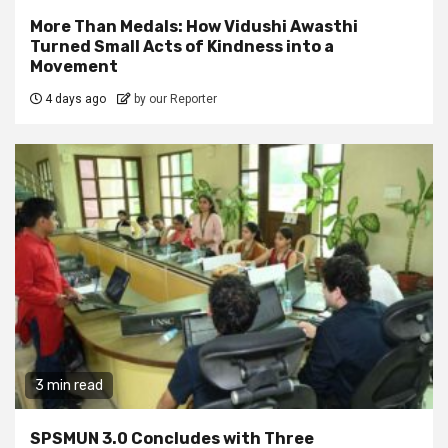
More Than Medals: How Vidushi Awasthi
Turned Small Acts of Kindness into a
Movement
4 days ago
by our Reporter
3 min read
SPSMUN 3.0 Concludes with Three