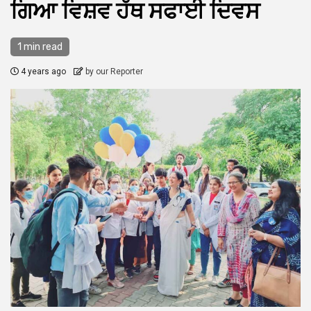
ਗਿਆ ਵਿਸ਼ਵ ਹੱਥ ਸਫਾਈ ਦਿਵਸ
1 min read
4 years ago
by our Reporter