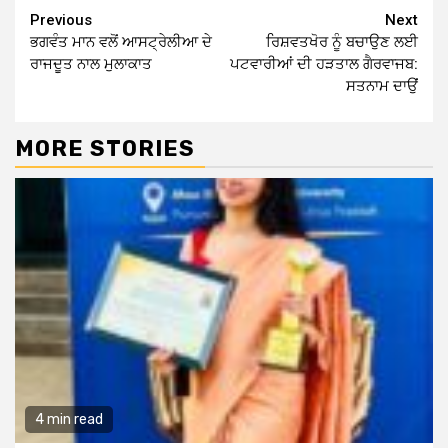
Continue
Previous
Next
ਭਗਵੰਤ ਮਾਨ ਵਲੋਂ ਆਸਟ੍ਰੇਲੀਆ ਦੇ
ਰਿਸ਼ਵਤਖੋਰ ਨੂੰ ਬਚਾਉਣ ਲਈ
Reading
ਰਾਜਦੂਤ ਨਾਲ ਮੁਲਾਕਾਤ
ਪਟਵਾਰੀਆਂ ਦੀ ਹੜਤਾਲ ਗੈਰਵਾਜਬ:
ਸਤਨਾਮ ਦਾਉਂ
MORE STORIES
4 min read