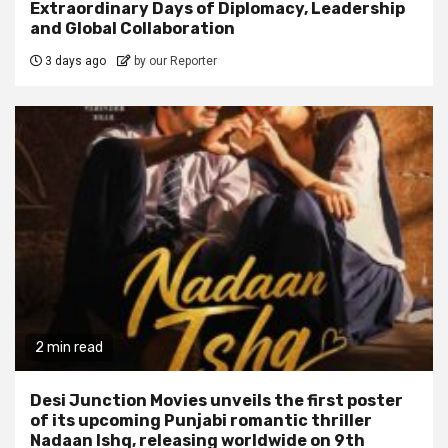
Extraordinary Days of Diplomacy, Leadership
and Global Collaboration
3 days ago
by our Reporter
2 min read
Desi Junction Movies unveils the first poster
of its upcoming Punjabi romantic thriller
Nadaan Ishq, releasing worldwide on 9th