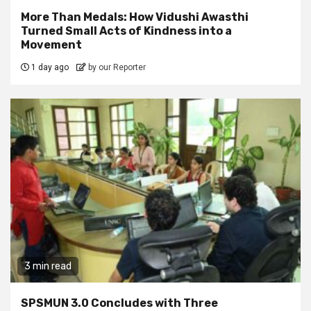
More Than Medals: How Vidushi Awasthi
Turned Small Acts of Kindness into a
Movement
1 day ago
by our Reporter
3 min read
SPSMUN 3.0 Concludes with Three