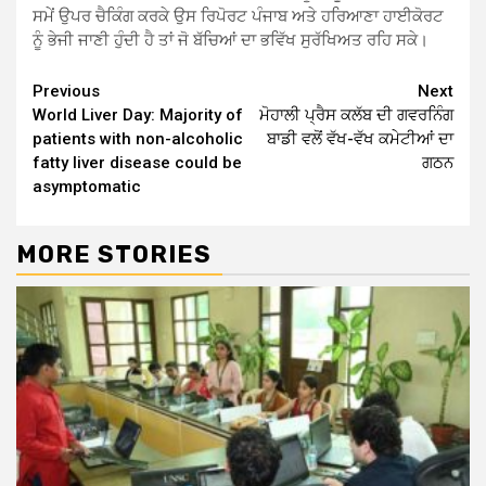
ਸਮੇਂ ਉਪਰ ਚੈਕਿੰਗ ਕਰਕੇ ਉਸ ਰਿਪੋਰਟ ਪੰਜਾਬ ਅਤੇ ਹਰਿਆਣਾ ਹਾਈਕੋਰਟ
ਨੂੰ ਭੇਜੀ ਜਾਣੀ ਹੁੰਦੀ ਹੈ ਤਾਂ ਜੋ ਬੱਚਿਆਂ ਦਾ ਭਵਿੱਖ ਸੁਰੱਖਿਅਤ ਰਹਿ ਸਕੇ।
Continue
Previous
Next
World Liver Day: Majority of
ਮੋਹਾਲੀ ਪ੍ਰੈਸ ਕਲੱਬ ਦੀ ਗਵਰਨਿੰਗ
Reading
patients with non-alcoholic
ਬਾਡੀ ਵਲੋਂ ਵੱਖ-ਵੱਖ ਕਮੇਟੀਆਂ ਦਾ
fatty liver disease could be
ਗਠਨ
asymptomatic
MORE STORIES