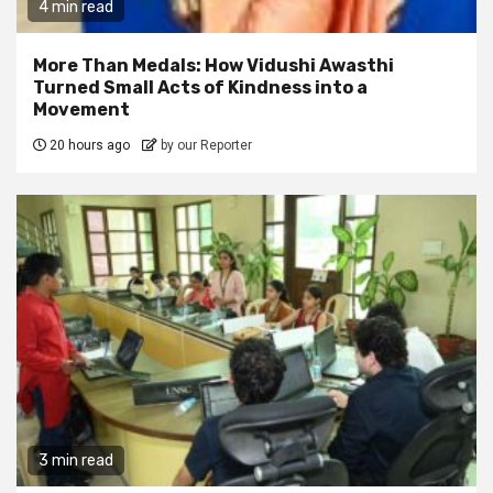
4 min read
More Than Medals: How Vidushi Awasthi
Turned Small Acts of Kindness into a
Movement
20 hours ago
by our Reporter
3 min read