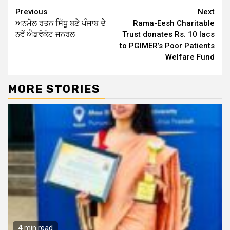
Continue
Previous
Next
ਅਨਮੋਲ ਰਤਨ ਸਿੱਧੂ ਬਣੇ ਪੰਜਾਬ ਦੇ
Rama-Eesh Charitable
Reading
ਨਵੇਂ ਐਡਵੋਕੇਟ ਜਨਰਲ
Trust donates Rs. 10 lacs
to PGIMER’s Poor Patients
Welfare Fund
MORE STORIES
4 min read