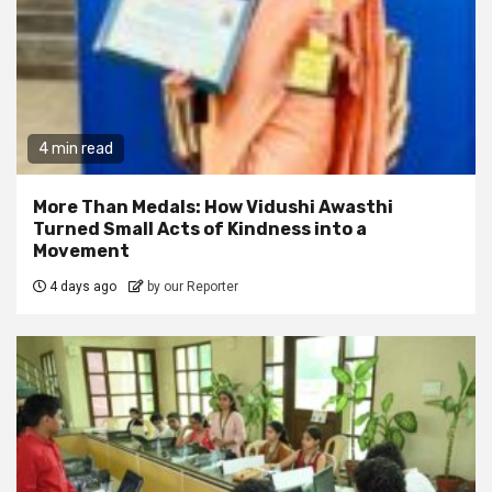
4 min read
More Than Medals: How Vidushi Awasthi
Turned Small Acts of Kindness into a
Movement
4 days ago
by our Reporter