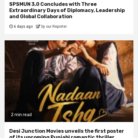
SPSMUN 3.0 Concludes with Three
Extraordinary Days of Diplomacy, Leadership
and Global Collaboration
6 days ago
by our Reporter
2 min read
Desi Junction Movies unveils the first poster
of its upcoming Punjabi romantic thriller