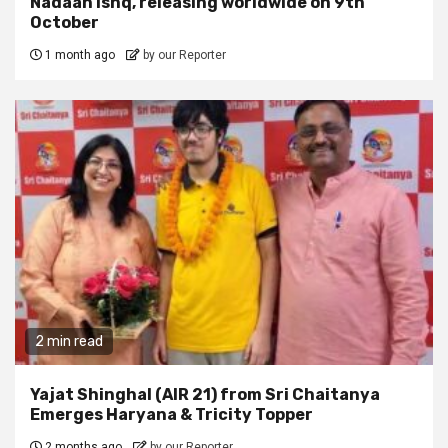
Nadaan Ishq, releasing worldwide on 9th
October
1 month ago
by our Reporter
2 min read
Yajat Shinghal (AIR 21) from Sri Chaitanya
Emerges Haryana & Tricity Topper
2 months ago
by our Reporter