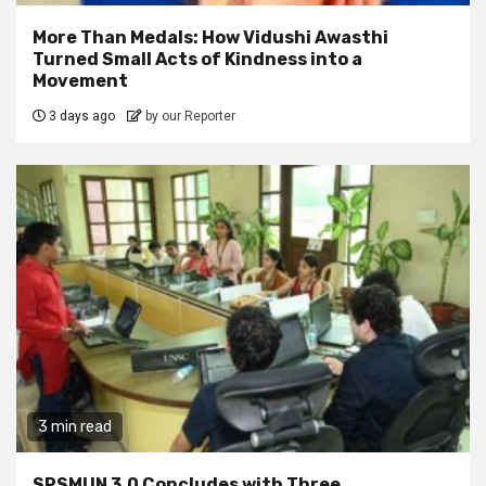
More Than Medals: How Vidushi Awasthi
Turned Small Acts of Kindness into a
Movement
3 days ago
by our Reporter
3 min read
SPSMUN 3.0 Concludes with Three