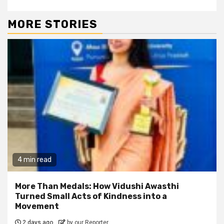
MORE STORIES
4 min read
More Than Medals: How Vidushi Awasthi
Turned Small Acts of Kindness into a
Movement
2 days ago
by our Reporter