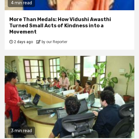
4 min read
More Than Medals: How Vidushi Awasthi
Turned Small Acts of Kindness into a
Movement
2 days ago
by our Reporter
3 min read