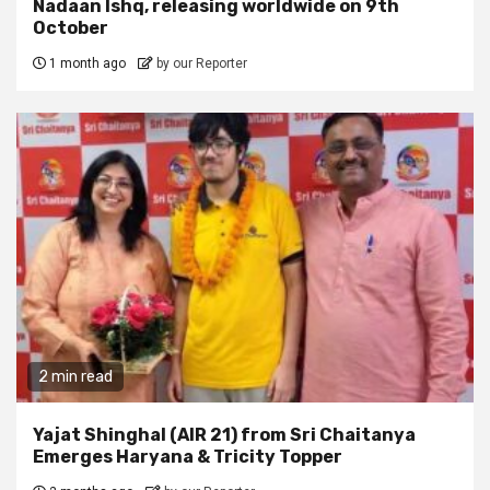
Nadaan Ishq, releasing worldwide on 9th
October
1 month ago
by our Reporter
2 min read
Yajat Shinghal (AIR 21) from Sri Chaitanya
Emerges Haryana & Tricity Topper