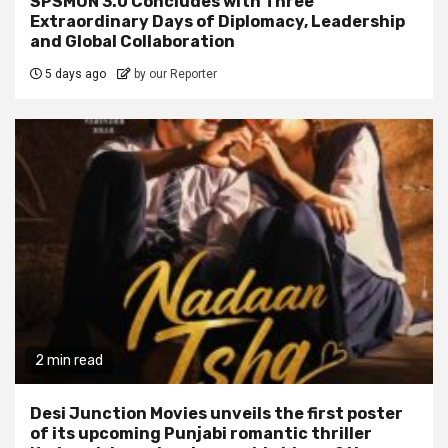
SPSMUN 3.0 Concludes with Three
Extraordinary Days of Diplomacy, Leadership
and Global Collaboration
5 days ago
by our Reporter
2 min read
Desi Junction Movies unveils the first poster
of its upcoming Punjabi romantic thriller