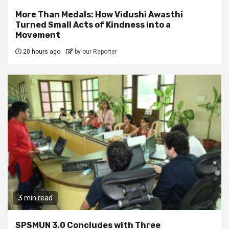
More Than Medals: How Vidushi Awasthi
Turned Small Acts of Kindness into a
Movement
20 hours ago
by our Reporter
3 min read
SPSMUN 3.0 Concludes with Three