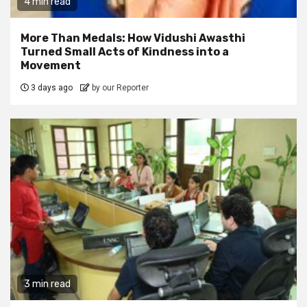
4 min read
More Than Medals: How Vidushi Awasthi
Turned Small Acts of Kindness into a
Movement
3 days ago
by our Reporter
3 min read