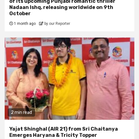
of its upcoming Punjabi romantic thriller
Nadaan Ishq, releasing worldwide on 9th
October
1 month ago
by our Reporter
2 min read
Yajat Shinghal (AIR 21) from Sri Chaitanya
Emerges Haryana & Tricity Topper