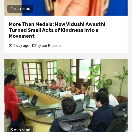
4 min read
More Than Medals: How Vidushi Awasthi
Turned Small Acts of Kindness into a
Movement
1 day ago
by our Reporter
3 min read