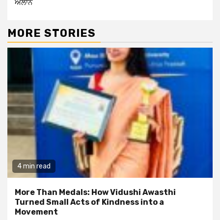
ਐਲਾਨ
MORE STORIES
4 min read
More Than Medals: How Vidushi Awasthi
Turned Small Acts of Kindness into a
Movement