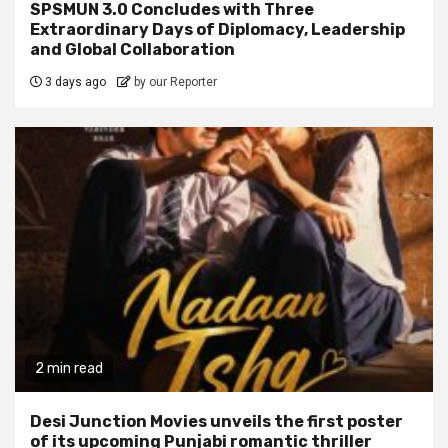
SPSMUN 3.0 Concludes with Three
Extraordinary Days of Diplomacy, Leadership
and Global Collaboration
3 days ago
by our Reporter
2 min read
Desi Junction Movies unveils the first poster
of its upcoming Punjabi romantic thriller