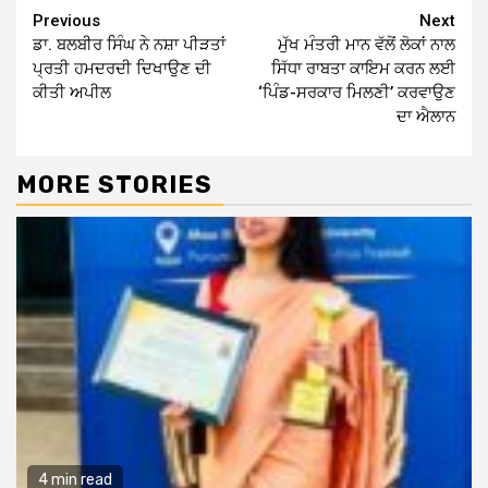
Continue
Previous
Next
ਡਾ. ਬਲਬੀਰ ਸਿੰਘ ਨੇ ਨਸ਼ਾ ਪੀੜਤਾਂ
ਮੁੱਖ ਮੰਤਰੀ ਮਾਨ ਵੱਲੋਂ ਲੋਕਾਂ ਨਾਲ
Reading
ਪ੍ਰਤੀ ਹਮਦਰਦੀ ਦਿਖਾਉਣ ਦੀ
ਸਿੱਧਾ ਰਾਬਤਾ ਕਾਇਮ ਕਰਨ ਲਈ
ਕੀਤੀ ਅਪੀਲ
‘ਪਿੰਡ-ਸਰਕਾਰ ਮਿਲਣੀ’ ਕਰਵਾਉਣ
ਦਾ ਐਲਾਨ
MORE STORIES
4 min read