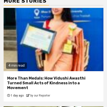
MORE STORIES
4 min read
More Than Medals: How Vidushi Awasthi
Turned Small Acts of Kindness into a
Movement
1 day ago
by our Reporter