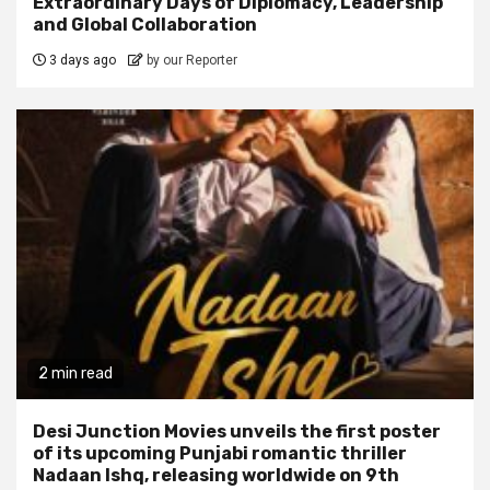
Extraordinary Days of Diplomacy, Leadership
and Global Collaboration
3 days ago
by our Reporter
2 min read
Desi Junction Movies unveils the first poster
of its upcoming Punjabi romantic thriller
Nadaan Ishq, releasing worldwide on 9th