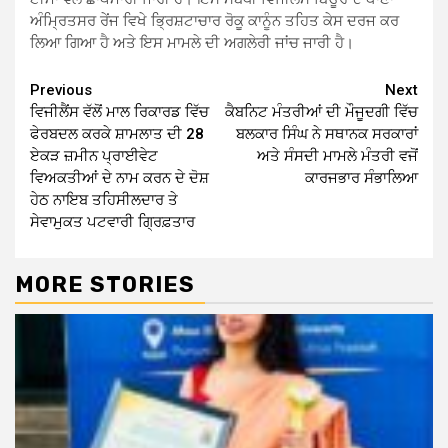
ਅੰਮ੍ਰਿਤਸਰ ਰੇਂਜ ਵਿਖੇ ਭ੍ਰਿਸ਼ਟਾਚਾਰ ਰੋਕੂ ਕਾਨੂੰਨ ਤਹਿਤ ਕੇਸ ਦਰਜ ਕਰ
ਲਿਆ ਗਿਆ ਹੈ ਅਤੇ ਇਸ ਮਾਮਲੇ ਦੀ ਅਗਲੇਰੀ ਜਾਂਚ ਜਾਰੀ ਹੈ।
Continue
Previous
Next
ਵਿਜੀਲੈਂਸ ਵੱਲੋਂ ਮਾਲ ਰਿਕਾਰਡ ਵਿੱਚ
ਕੈਬਨਿਟ ਮੰਤਰੀਆਂ ਦੀ ਮੌਜੂਦਗੀ ਵਿੱਚ
Reading
ਫੇਰਬਦਲ ਕਰਕੇ ਸ਼ਾਮਲਾਤ ਦੀ 28
ਬਲਕਾਰ ਸਿੰਘ ਨੇ ਸਥਾਨਕ ਸਰਕਾਰਾਂ
ਏਕੜ ਜ਼ਮੀਨ ਪ੍ਰਾਈਵੇਟ
ਅਤੇ ਸੰਸਦੀ ਮਾਮਲੇ ਮੰਤਰੀ ਵਜੋਂ
ਵਿਅਕਤੀਆਂ ਦੇ ਨਾਮ ਕਰਨ ਦੇ ਦੋਸ਼
ਕਾਰਜਭਾਰ ਸੰਭਾਲਿਆ
ਹੇਠ ਨਾਇਬ ਤਹਿਸੀਲਦਾਰ ਤੇ
ਸੇਵਾਮੁਕਤ ਪਟਵਾਰੀ ਗ੍ਰਿਫ਼ਤਾਰ
MORE STORIES