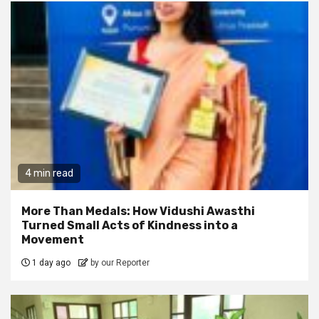
4 min read
More Than Medals: How Vidushi Awasthi
Turned Small Acts of Kindness into a
Movement
1 day ago
by our Reporter