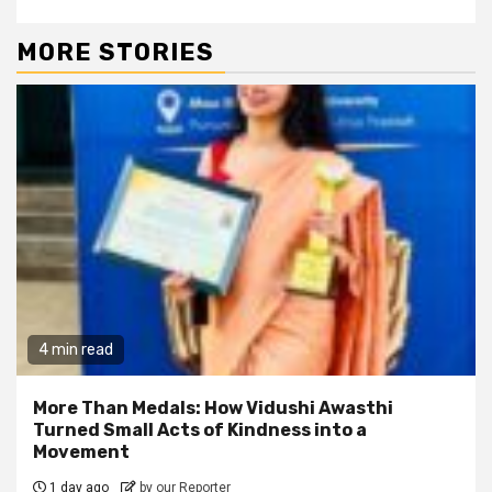
MORE STORIES
4 min read
More Than Medals: How Vidushi Awasthi
Turned Small Acts of Kindness into a
Movement
1 day ago
by our Reporter