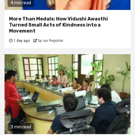
4 min read
More Than Medals: How Vidushi Awasthi
Turned Small Acts of Kindness into a
Movement
1 day ago
by our Reporter
3 min read