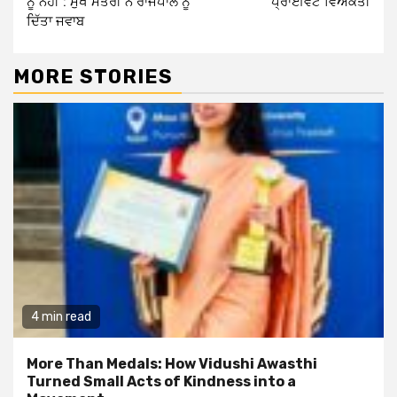
ਨੂੰ ਨਹੀਂ : ਮੁੱਖ ਮੰਤਰੀ ਨੇ ਰਾਜਪਾਲ ਨੂੰ
ਪ੍ਰਾਈਵੇਟ ਵਿਅਕਤੀ
ਦਿੱਤਾ ਜਵਾਬ
MORE STORIES
4 min read
More Than Medals: How Vidushi Awasthi
Turned Small Acts of Kindness into a