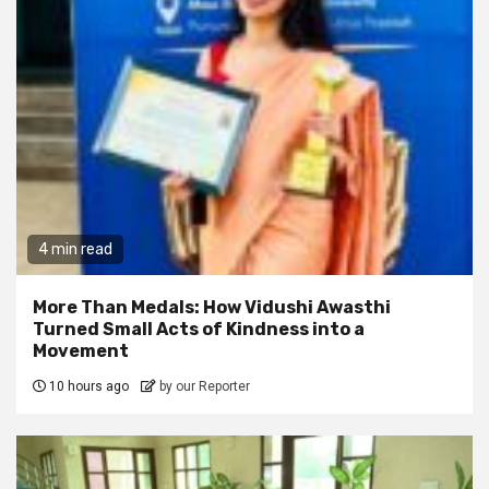
4 min read
More Than Medals: How Vidushi Awasthi
Turned Small Acts of Kindness into a
Movement
10 hours ago
by our Reporter