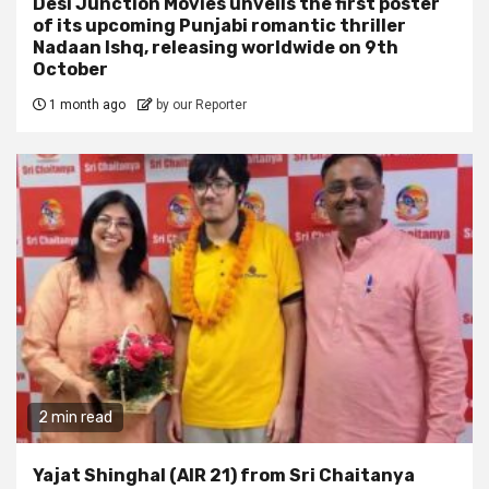
Desi Junction Movies unveils the first poster
of its upcoming Punjabi romantic thriller
Nadaan Ishq, releasing worldwide on 9th
October
1 month ago
by our Reporter
2 min read
Yajat Shinghal (AIR 21) from Sri Chaitanya