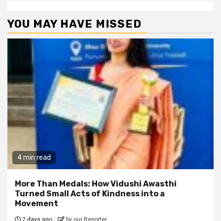
YOU MAY HAVE MISSED
4 min read
More Than Medals: How Vidushi Awasthi
Turned Small Acts of Kindness into a
Movement
2 days ago
by our Reporter