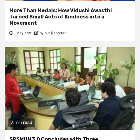
More Than Medals: How Vidushi Awasthi
Turned Small Acts of Kindness into a
Movement
1 day ago
by our Reporter
3 min read
SPSMUN 3.0 Concludes with Three