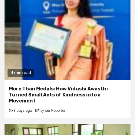
4 min read
More Than Medals: How Vidushi Awasthi
Turned Small Acts of Kindness into a
Movement
3 days ago
by our Reporter